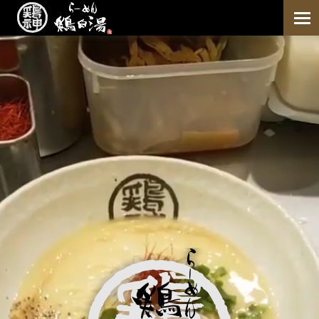
鶏白湯 らーめん鶏神 home
鶏白湯らーめん
こだわり
お薦めの食べ方
アレルギーについて
店舗情報
店舗一覧
メディア紹介
お取り寄せ