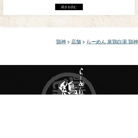
続きを読む
鶏神
>
店舗
>
らーめん 泉鶏白湯 鶏神