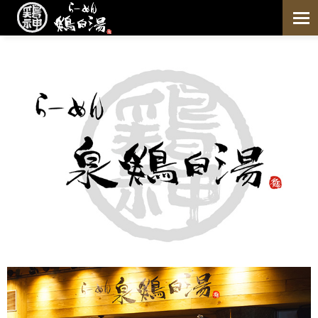
鶏白湯 らーめん鶏神 home
鶏白湯らーめん
こだわり
お薦めの食べ方
アレルギーについて
店舗情報
店舗一覧
メディア紹介
お取り寄せ