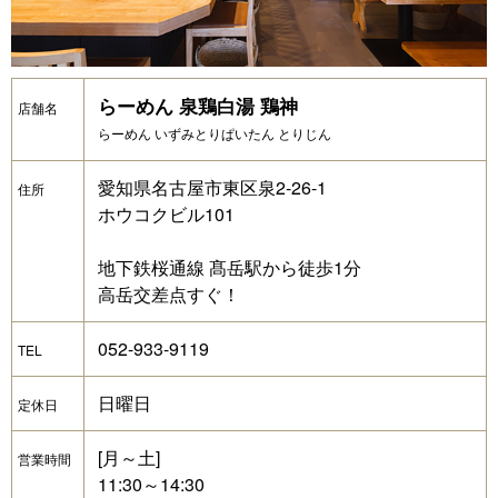
らーめん 泉鶏白湯 鶏神
店舗名
らーめん いずみとりぱいたん とりじん
愛知県名古屋市東区泉2-26-1
住所
ホウコクビル101
地下鉄桜通線 髙岳駅から徒歩1分
高岳交差点すぐ！
052-933-9119
TEL
日曜日
定休日
[月～土]
営業時間
11:30～14:30