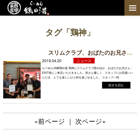
鶏白湯 らーめん鶏神 home
タグ「鶏神」
鶏白湯らーめん
こだわり
スリムクラブ、おばたのお兄さん、EXIT様にご来店いただきました
お薦めの食べ方
2019.04.20
ニュース
アレルギーについて
らーめん沖縄鶏白湯 鶏神にスリムクラブ様のほか、おばたのお兄さん・
EXIT様にご来店いただきました。皆さん優しく、スタッフにお気遣いい
ただき、とても楽しいひと時を過ごせました。 スタッフ一同
店舗情報
続きを読む
店舗一覧
メディア紹介
お取り寄せ
«前ページ
｜
次ページ»