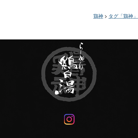
鶏神
>
タグ「鶏神」